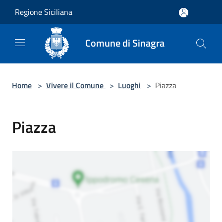
Salta al contenuto principale
Regione Siciliana
Comune di Sinagra
Home
>
Vivere il Comune
>
Luoghi
>
Piazza
Piazza