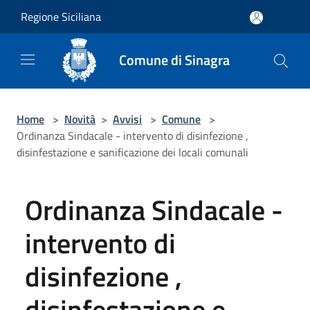
Salta al contenuto principale
Regione Siciliana
Comune di Sinagra
Home
>
Novità
>
Avvisi
>
Comune
>
Ordinanza Sindacale - intervento di disinfezione ,
disinfestazione e sanificazione dei locali comunali
Ordinanza Sindacale -
intervento di
disinfezione ,
disinfestazione e