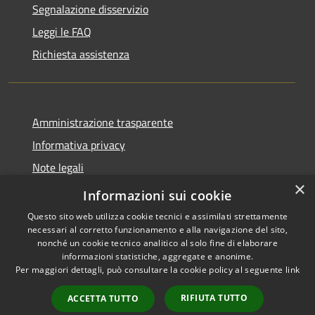
Segnalazione disservizio
Leggi le FAQ
Richiesta assistenza
Amministrazione trasparente
Informativa privacy
Note legali
×
Dichiarazione di accessibilità
Informazioni sui cookie
Questo sito web utilizza cookie tecnici e assimilati strettamente
necessari al corretto funzionamento e alla navigazione del sito,
nonché un cookie tecnico analitico al solo fine di elaborare
informazioni statistiche, aggregate e anonime.
RSS
Copyright © 2026 • Comune di
Per maggiori dettagli, può consultare la cookie policy al seguente
link
Accessibilità
Sinagra • Powered by
Privacy
Municipium
Accesso
•
RIFIUTA TUTTO
ACCETTA TUTTO
Cookie
redazione