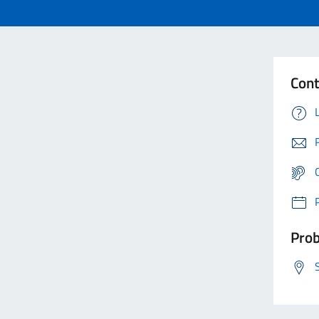
Cont
Prob