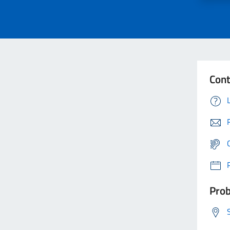
Cont
Prob