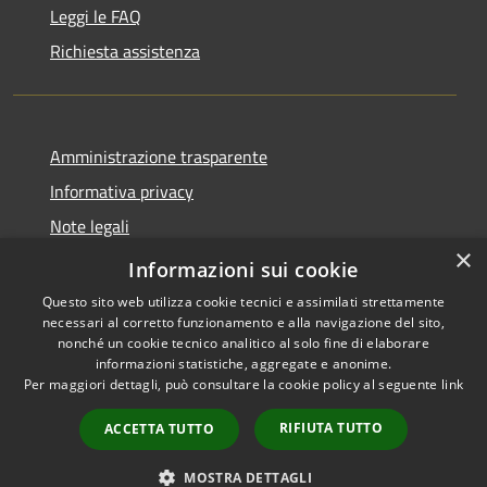
Leggi le FAQ
Richiesta assistenza
Amministrazione trasparente
Informativa privacy
Note legali
×
Dichiarazione di accessibilità
Informazioni sui cookie
Questo sito web utilizza cookie tecnici e assimilati strettamente
necessari al corretto funzionamento e alla navigazione del sito,
nonché un cookie tecnico analitico al solo fine di elaborare
informazioni statistiche, aggregate e anonime.
RSS
Copyright © 2026 • Comune di
Per maggiori dettagli, può consultare la cookie policy al seguente
link
Accessibilità
Sinagra • Powered by
Privacy
Municipium
Accesso
•
RIFIUTA TUTTO
ACCETTA TUTTO
Cookie
redazione
Mappa del sito
MOSTRA DETTAGLI