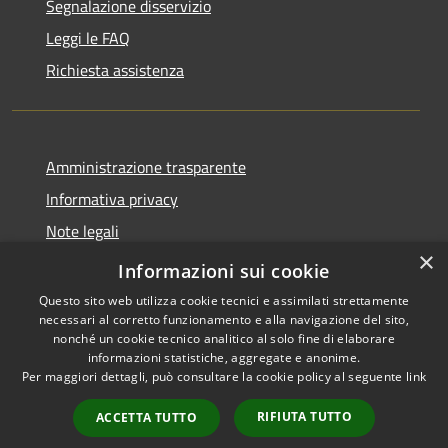
Segnalazione disservizio
Leggi le FAQ
Richiesta assistenza
Amministrazione trasparente
Informativa privacy
Note legali
×
Dichiarazione di accessibilità
Informazioni sui cookie
Questo sito web utilizza cookie tecnici e assimilati strettamente
necessari al corretto funzionamento e alla navigazione del sito,
nonché un cookie tecnico analitico al solo fine di elaborare
informazioni statistiche, aggregate e anonime.
RSS
Copyright © 2026 • Comune di
Per maggiori dettagli, può consultare la cookie policy al seguente
link
Accessibilità
Sinagra • Powered by
Privacy
Municipium
Accesso
•
RIFIUTA TUTTO
ACCETTA TUTTO
Cookie
redazione