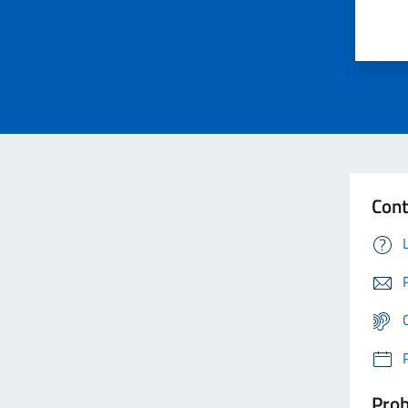
Cont
Prob