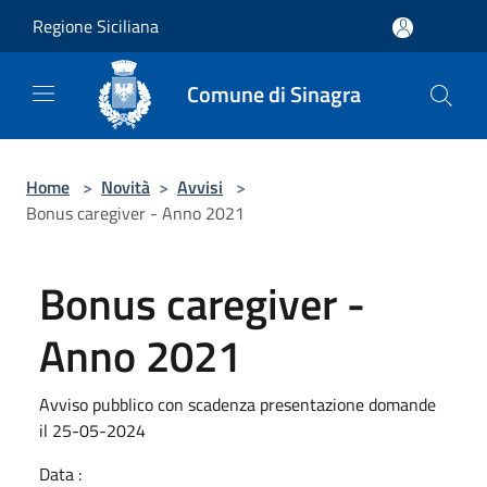
Salta al contenuto principale
Regione Siciliana
Comune di Sinagra
Home
>
Novità
>
Avvisi
>
Bonus caregiver - Anno 2021
Bonus caregiver -
Anno 2021
Avviso pubblico con scadenza presentazione domande
il 25-05-2024
Data :