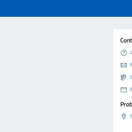
Cont
Prob