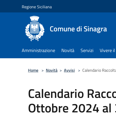
Salta al contenuto principale
Regione Siciliana
Comune di Sinagra
Amministrazione
Novità
Servizi
Vivere 
Home
>
Novità
>
Avvisi
>
Calendario Raccolt
Calendario Raccol
Ottobre 2024 al