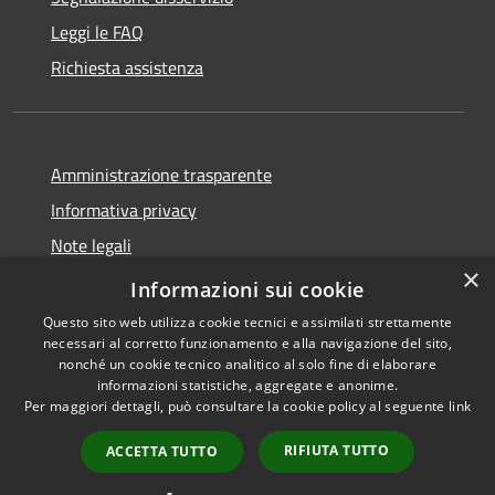
Leggi le FAQ
Richiesta assistenza
Amministrazione trasparente
Informativa privacy
Note legali
×
Dichiarazione di accessibilità
Informazioni sui cookie
Questo sito web utilizza cookie tecnici e assimilati strettamente
necessari al corretto funzionamento e alla navigazione del sito,
nonché un cookie tecnico analitico al solo fine di elaborare
informazioni statistiche, aggregate e anonime.
RSS
Copyright © 2026 • Comune di
Per maggiori dettagli, può consultare la cookie policy al seguente
link
Accessibilità
Sinagra • Powered by
Privacy
Municipium
Accesso
•
RIFIUTA TUTTO
ACCETTA TUTTO
Cookie
redazione