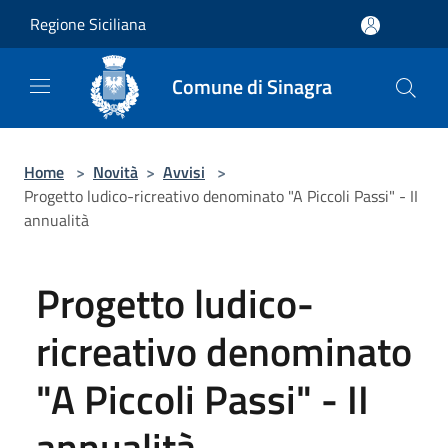
Salta al contenuto principale
Regione Siciliana
Comune di Sinagra
Home
>
Novità
>
Avvisi
>
Progetto ludico-ricreativo denominato "A Piccoli Passi" - II
annualità
Progetto ludico-
ricreativo denominato
"A Piccoli Passi" - II
annualità