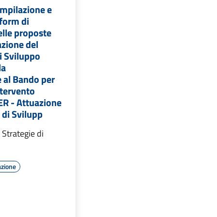
ompilazione e
 form di
elle proposte
dazione del
i Sviluppo
la
 al Bando per
ntervento
R - Attuazione
 di Svilupp
 Strategie di
azione