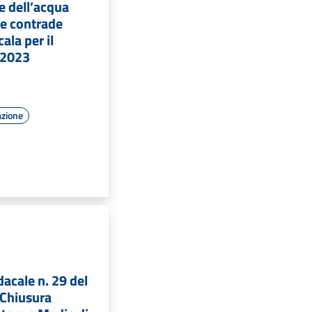
e dell’acqua
lle contrade
ala per il
/2023
azione
acale n. 29 del
Chiusura