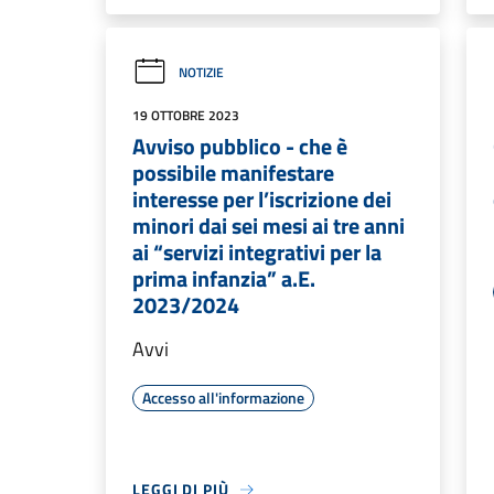
NOTIZIE
19 OTTOBRE 2023
Avviso pubblico - che è
possibile manifestare
interesse per l’iscrizione dei
minori dai sei mesi ai tre anni
ai “servizi integrativi per la
prima infanzia” a.E.
2023/2024
Avvi
Accesso all'informazione
LEGGI DI PIÙ