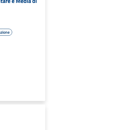
tare e Media di
azione