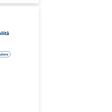
ilità
azione