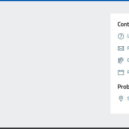
Cont
Prob