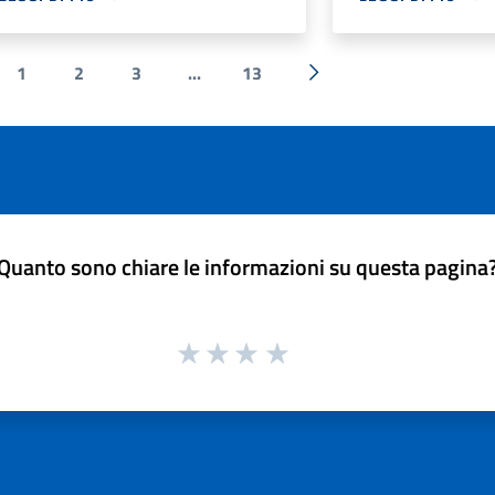
1
2
3
...
13
ecedente
Successiva »
Quanto sono chiare le informazioni su questa pagina