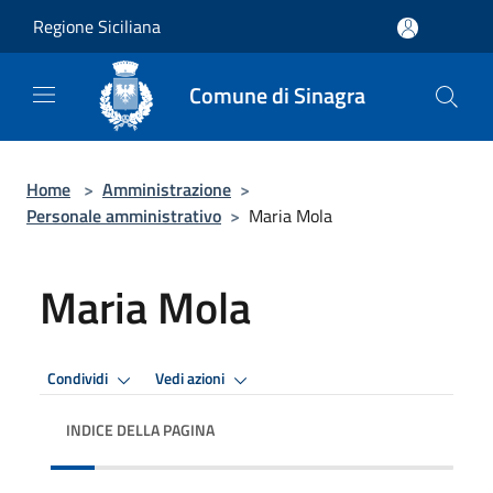
Salta al contenuto principale
Regione Siciliana
Comune di Sinagra
Home
>
Amministrazione
>
Personale amministrativo
>
Maria Mola
Maria Mola
Condividi
Vedi azioni
INDICE DELLA PAGINA