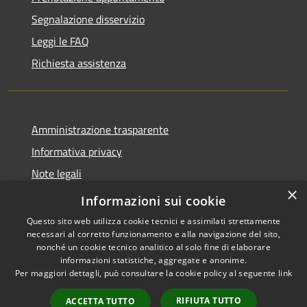
Segnalazione disservizio
Leggi le FAQ
Richiesta assistenza
Amministrazione trasparente
Informativa privacy
Note legali
×
Dichiarazione di accessibilità
Informazioni sui cookie
Questo sito web utilizza cookie tecnici e assimilati strettamente
necessari al corretto funzionamento e alla navigazione del sito,
nonché un cookie tecnico analitico al solo fine di elaborare
informazioni statistiche, aggregate e anonime.
RSS
Copyright © 2026 • Comune di
Per maggiori dettagli, può consultare la cookie policy al seguente
link
Accessibilità
Sinagra • Powered by
Privacy
Municipium
Accesso
•
RIFIUTA TUTTO
ACCETTA TUTTO