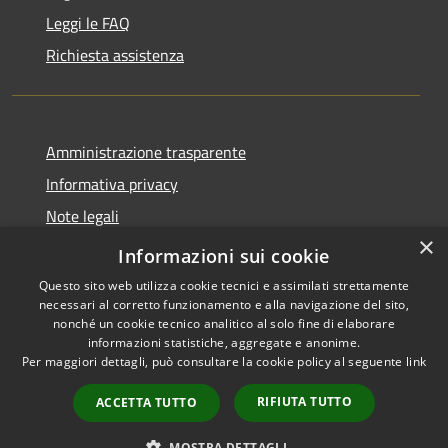
Leggi le FAQ
Richiesta assistenza
Amministrazione trasparente
Informativa privacy
Note legali
×
Dichiarazione di accessibilità
Informazioni sui cookie
Questo sito web utilizza cookie tecnici e assimilati strettamente
necessari al corretto funzionamento e alla navigazione del sito,
nonché un cookie tecnico analitico al solo fine di elaborare
informazioni statistiche, aggregate e anonime.
RSS
Copyright © 2026 • Comune di
Per maggiori dettagli, può consultare la cookie policy al seguente
link
Accessibilità
Sinagra • Powered by
Privacy
Municipium
Accesso
•
RIFIUTA TUTTO
ACCETTA TUTTO
Cookie
redazione
Mappa del sito
MOSTRA DETTAGLI