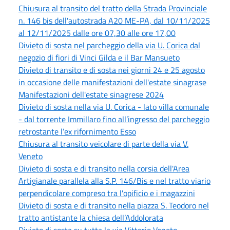
Chiusura al transito del tratto della Strada Provinciale
n. 146 bis dell'autostrada A20 ME-PA, dal 10/11/2025
al 12/11/2025 dalle ore 07,30 alle ore 17,00
Divieto di sosta nel parcheggio della via U. Corica dal
negozio di fiori di Vinci Gilda e il Bar Mansueto
Divieto di transito e di sosta nei giorni 24 e 25 agosto
in occasione delle manifestazioni dell'estate sinagrase
Manifestazioni dell'estate sinagrese 2024
Divieto di sosta nella via U. Corica - lato villa comunale
- dal torrente Immillaro fino all’ingresso del parcheggio
retrostante l’ex rifornimento Esso
Chiusura al transito veicolare di parte della via V.
Veneto
Divieto di sosta e di transito nella corsia dell'Area
Artigianale parallela alla S.P. 146/Bis e nel tratto viario
perpendicolare compreso tra l'opificio e i magazzini
Divieto di sosta e di transito nella piazza S. Teodoro nel
tratto antistante la chiesa dell’Addolorata
Divieto di sosta su tutta la via Vittorio Veneto