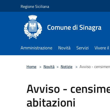
Salta al contenuto principale
Regione Siciliana
Comune di Sinagra
Amministrazione
Novità
Servizi
Vivere 
Home
>
Novità
>
Notizie
>
Avviso - censimen
Avviso - censim
abitazioni