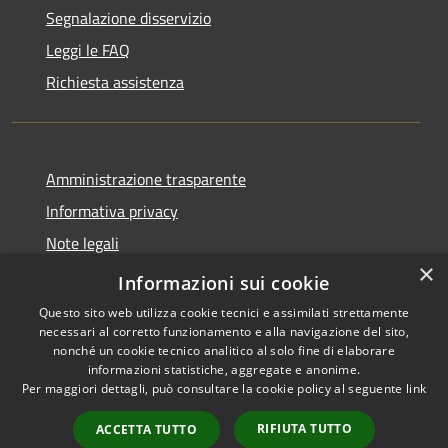
Segnalazione disservizio
Leggi le FAQ
Richiesta assistenza
Amministrazione trasparente
Informativa privacy
Note legali
×
Dichiarazione di accessibilità
Informazioni sui cookie
Questo sito web utilizza cookie tecnici e assimilati strettamente
necessari al corretto funzionamento e alla navigazione del sito,
nonché un cookie tecnico analitico al solo fine di elaborare
informazioni statistiche, aggregate e anonime.
RSS
Copyright © 2026 • Comune di
Per maggiori dettagli, può consultare la cookie policy al seguente
link
Accessibilità
Sinagra • Powered by
Privacy
Municipium
Accesso
•
RIFIUTA TUTTO
ACCETTA TUTTO
Cookie