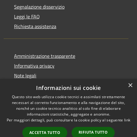
Segnalazione disservizio
Leggi le FAQ
Richiesta assistenza
Amministrazione trasparente
Informativa privacy
Note legali
×
Dichiarazione di accessibilità
Informazioni sui cookie
Questo sito web utilizza cookie tecnici e assimilati strettamente
necessari al corretto funzionamento e alla navigazione del sito,
nonché un cookie tecnico analitico al solo fine di elaborare
informazioni statistiche, aggregate e anonime.
RSS
Copyright © 2026 • Comune di
Per maggiori dettagli, può consultare la cookie policy al seguente
link
Accessibilità
Sinagra • Powered by
Privacy
Municipium
Accesso
•
RIFIUTA TUTTO
ACCETTA TUTTO