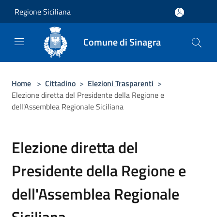
Salta al contenuto principale
Regione Siciliana
Comune di Sinagra
Home
>
Cittadino
>
Elezioni Trasparenti
>
Elezione diretta del Presidente della Regione e
dell'Assemblea Regionale Siciliana
Elezione diretta del
Presidente della Regione e
dell'Assemblea Regionale
Siciliana