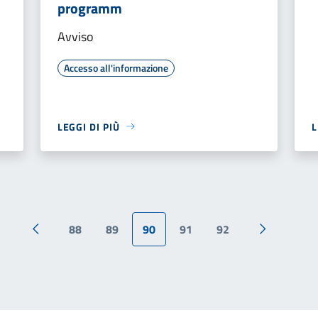
programm
Avviso
Accesso all'informazione
LEGGI DI PIÙ
L
88
89
90
91
92
Pagina precedente
Pagina suc