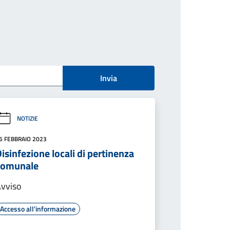
Invia
NOTIZIE
6 FEBBRAIO 2023
isinfezione locali di pertinenza
comunale
vviso
Accesso all'informazione