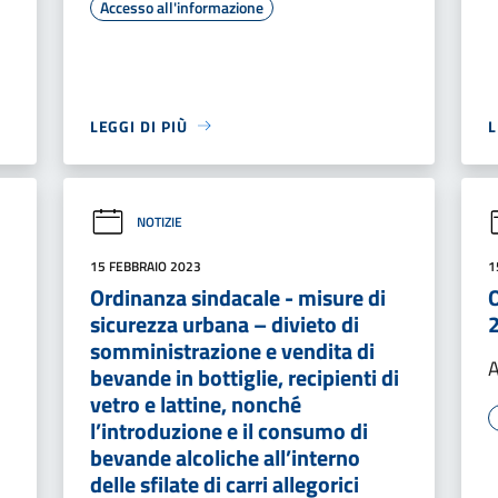
Accesso all'informazione
LEGGI DI PIÙ
L
NOTIZIE
15 FEBBRAIO 2023
1
Ordinanza sindacale - misure di
O
sicurezza urbana – divieto di
somministrazione e vendita di
A
bevande in bottiglie, recipienti di
vetro e lattine, nonché
l’introduzione e il consumo di
bevande alcoliche all’interno
delle sfilate di carri allegorici