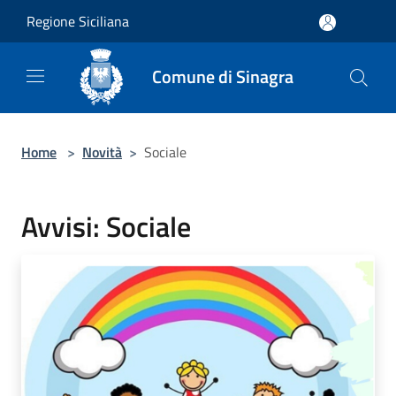
Salta al contenuto principale
Regione Siciliana
Comune di Sinagra
Home
>
Novità
>
Sociale
Avvisi: Sociale