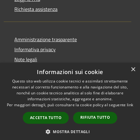
Richiesta assistenza
Amministrazione trasparente
Informativa privacy
Note legali
×
Dichiarazione di accessibilità
Informazioni sui cookie
Questo sito web utilizza cookie tecnici e assimilati strettamente
necessari al corretto funzionamento e alla navigazione del sito,
nonché un cookie tecnico analitico al solo fine di elaborare
informazioni statistiche, aggregate e anonime.
RSS
Copyright © 2026 • Comune di
Per maggiori dettagli, può consultare la cookie policy al seguente
link
Accessibilità
Sinagra • Powered by
Privacy
Municipium
Accesso
•
RIFIUTA TUTTO
ACCETTA TUTTO
Cookie
redazione
Mappa del sito
MOSTRA DETTAGLI